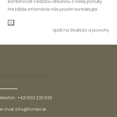
kombinovať s každou drevinou z našej ponuky.
Pre bližšie informácie nás prosím kontaktujte.
×
Späť na štruktúry a povrchy
Zákaznícka podpora
telefón: +421 903 233 935
e-mail: info@fornier.sk