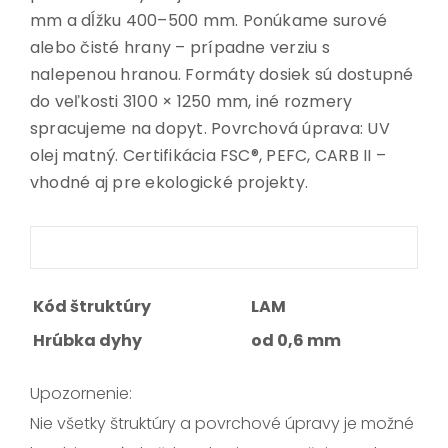
mm a dĺžku 400–500 mm. Ponúkame surové
alebo čisté hrany – prípadne verziu s
nalepenou hranou. Formáty dosiek sú dostupné
do veľkosti 3100 × 1250 mm, iné rozmery
spracujeme na dopyt. Povrchová úprava: UV
olej matný. Certifikácia FSC®, PEFC, CARB II –
vhodné aj pre ekologické projekty.
Kód štruktúry
LAM
Hrúbka dyhy
od 0,6 mm
Upozornenie:
Nie všetky štruktúry a povrchové úpravy je možné