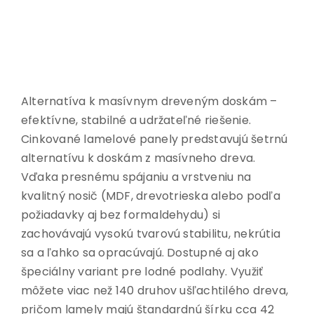
SK
Alternatíva k masívnym dreveným doskám –
efektívne, stabilné a udržateľné riešenie.
Cinkované lamelové panely predstavujú šetrnú
alternatívu k doskám z masívneho dreva.
Vďaka presnému spájaniu a vrstveniu na
kvalitný nosič (MDF, drevotrieska alebo podľa
požiadavky aj bez formaldehydu) si
zachovávajú vysokú tvarovú stabilitu, nekrútia
sa a ľahko sa opracúvajú. Dostupné aj ako
špeciálny variant pre lodné podlahy. Využiť
môžete viac než 140 druhov ušľachtilého dreva,
pričom lamely majú štandardnú šírku cca 42