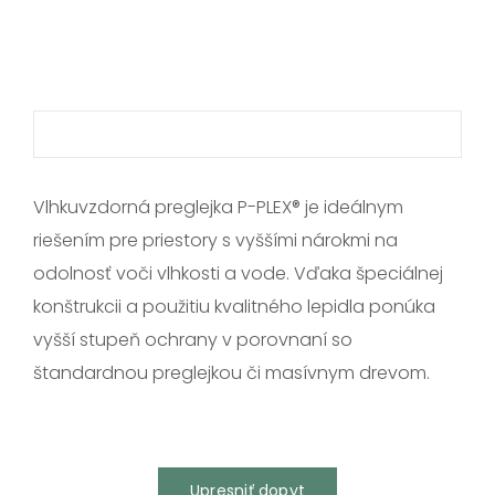
SK
Vlhkuvzdorná preglejka P-PLEX® je ideálnym
riešením pre priestory s vyššími nárokmi na
odolnosť voči vlhkosti a vode. Vďaka špeciálnej
konštrukcii a použitiu kvalitného lepidla ponúka
vyšší stupeň ochrany v porovnaní so
štandardnou preglejkou či masívnym drevom.
Upresniť dopyt