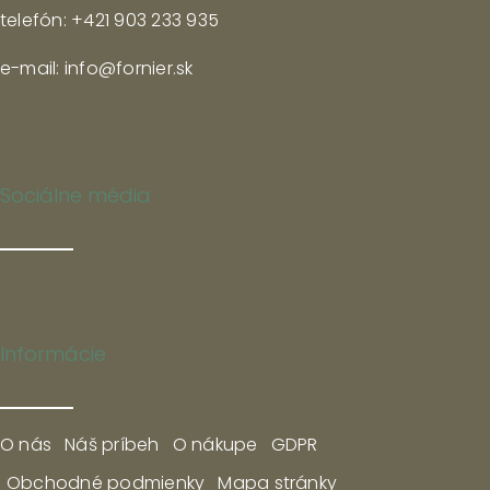
telefón: +421 903 233 935
e-mail: info@fornier.sk
Sociálne média
Informácie
O nás
Náš príbeh
O nákupe
GDPR
Obchodné podmienky
Mapa stránky