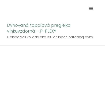
Skip
to
Toggle
content
Navigat
Hľadať:
Dyhovaná topoľová preglejka
vlhkuvzdorná – P-PLEX®
Domov
K dispozícii vo viac ako 150 druhoch prírodnej dyhy
Partneri
Produkty
Kde pôsobíme
Blog
Kontakt