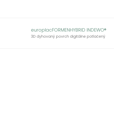
Skip
to
content
europlacFORMENHYBRID INDEWO®
3D dyhovaný povrch digitálne potlačený