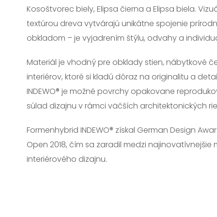
Kosoštvorec biely, Elipsa čierna a Elipsa biela. Vi
textúrou dreva vytvárajú unikátne spojenie prírodno
obkladom – je vyjadrením štýlu, odvahy a individua
Materiál je vhodný pre obklady stien, nábytkové č
interiérov, ktoré si kladú dôraz na originalitu a d
INDEWO® je možné povrchy opakovane reprodukova
súlad dizajnu v rámci väčších architektonických rie
Formenhybrid INDEWO® získal German Design Award 
Open 2018, čím sa zaradil medzi najinovatívnejšie 
interiérového dizajnu.