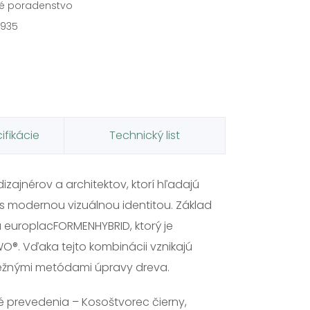
é poradenstvo
 935
ifikácie
Technický list
zajnérov a architektov, ktorí hľadajú
 s modernou vizuálnou identitou. Základ
 europlacFORMENHYBRID, ktorý je
O®. Vďaka tejto kombinácii vznikajú
bežnými metódami úpravy dreva.
é prevedenia – Kosoštvorec čierny,