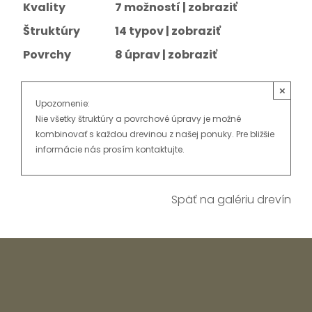
Kvality
7 možností |
zobraziť
Štruktúry
14 typov |
zobraziť
Povrchy
8 úprav |
zobraziť
×
Upozornenie:
Nie všetky štruktúry a povrchové úpravy je možné
kombinovať s každou drevinou z našej ponuky. Pre bližšie
informácie nás prosím kontaktujte.
Späť na galériu drevín