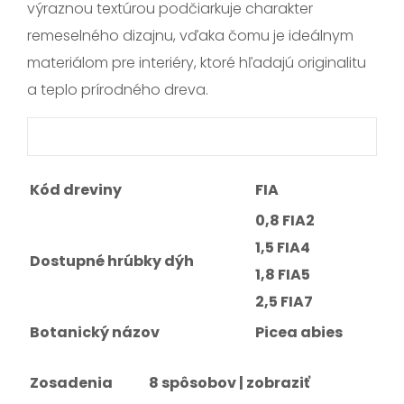
výraznou textúrou podčiarkuje charakter
remeselného dizajnu, vďaka čomu je ideálnym
materiálom pre interiéry, ktoré hľadajú originalitu
a teplo prírodného dreva.
Kód dreviny
FIA
0,8 FIA2
1,5 FIA4
Dostupné hrúbky dýh
1,8 FIA5
2,5 FIA7
Botanický názov
Picea abies
Zosadenia
8 spôsobov |
zobraziť