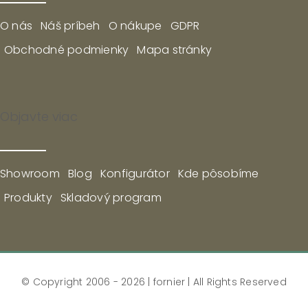
O nás
Náš príbeh
O nákupe
GDPR
Obchodné podmienky
Mapa stránky
Objavte viac
Showroom
Blog
Konfigurátor
Kde pôsobíme
Produkty
Skladový program
© Copyright 2006 - 2026 | fornier | All Rights Reserved