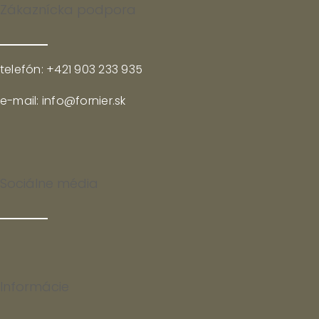
Zákaznícka podpora
telefón: +421 903 233 935
e-mail: info@fornier.sk
Sociálne média
Informácie