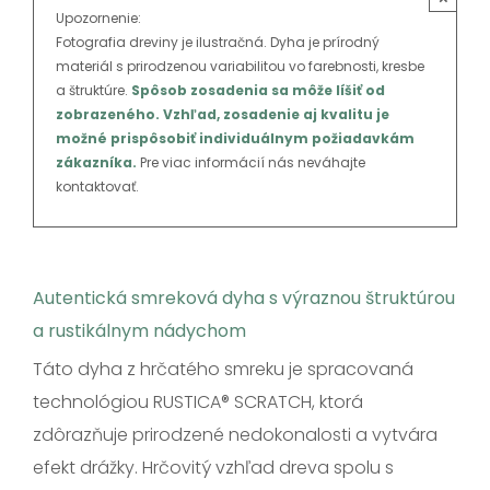
SK
Upozornenie:
Fotografia dreviny je ilustračná. Dyha je prírodný
materiál s prirodzenou variabilitou vo farebnosti, kresbe
a štruktúre.
Spôsob zosadenia sa môže líšiť od
zobrazeného. Vzhľad, zosadenie aj kvalitu je
možné prispôsobiť individuálnym požiadavkám
zákazníka.
Pre viac informácií nás neváhajte
kontaktovať.
Autentická smreková dyha s výraznou štruktúrou
a rustikálnym nádychom
Táto dyha z hrčatého smreku je spracovaná
technológiou RUSTICA® SCRATCH, ktorá
zdôrazňuje prirodzené nedokonalosti a vytvára
efekt drážky. Hrčovitý vzhľad dreva spolu s