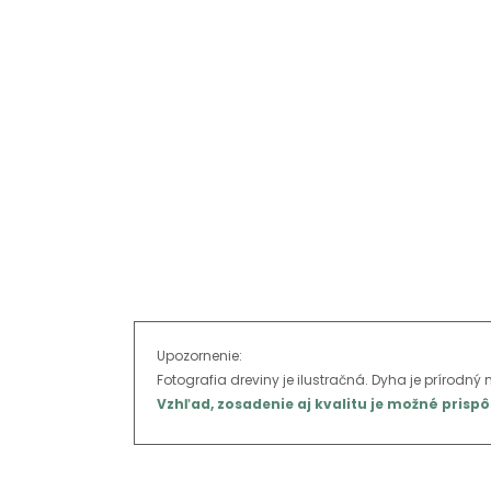
Upozornenie:
Fotografia dreviny je ilustračná. Dyha je prírodný m
Vzhľad, zosadenie aj kvalitu je možné pris