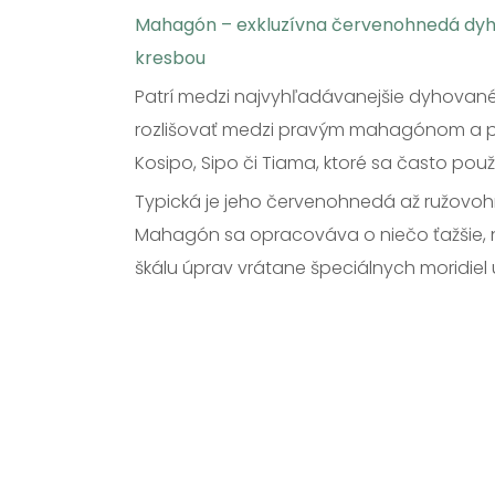
Mahagón – exkluzívna červenohnedá dyha
kresbou
Patrí medzi najvyhľadávanejšie dyhované dr
rozlišovať medzi pravým mahagónom a prí
Kosipo, Sipo či Tiama, ktoré sa často pou
Typická je jeho červenohnedá až ružovohn
Mahagón sa opracováva o niečo ťažšie, 
škálu úprav vrátane špeciálnych moridiel 