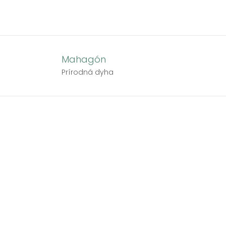
Skip
to
content
Mahagón
Prírodná dyha