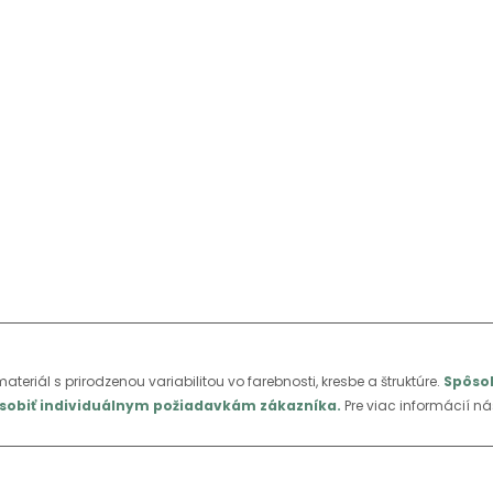
ateriál s prirodzenou variabilitou vo farebnosti, kresbe a štruktúre.
Spôsob
pôsobiť individuálnym požiadavkám zákazníka.
Pre viac informácií ná