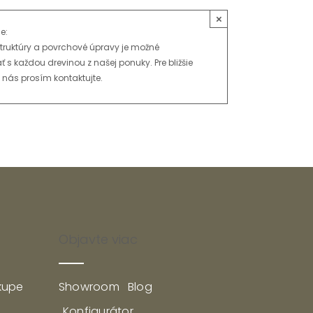
×
e:
 štruktúry a povrchové úpravy je možné
 s každou drevinou z našej ponuky. Pre bližšie
 nás prosím kontaktujte.
Späť na galériu drevín
Objavte viac
kupe
Showroom
Blog
Konfigurátor