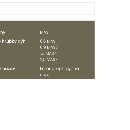
iny
MAS
 hrúbky dýh
0,6 MAS1
0,9 MAS3
1,5 MAS4
2,5 MAS7
ý názov
Entandrophragma
spp.
ia
8 spôsobov |
zobraziť
7 možností |
zobraziť
14 typov |
zobraziť
8 úprav |
zobraziť