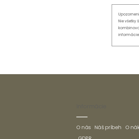
Upozorneni
Nie všetky
kombinovať
informácie
Informácie
O nás
Náš príbeh
O ná
GDPR