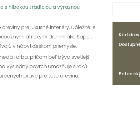
 s hlbokou tradíciou a výraznou
eviny pre luxusné interiéry. Dôležité je
Kód drev
buznými africkými druhmi ako Sapeli,
Dostupné
žívajú v nábytkárskom priemysle.
edá farba, pričom beľ býva svetlejší.
no výsledný povrch umožňuje širokú
Botanick
určených práve pre túto drevinu.
Zosaden
Kvality
Štruktúry
Povrchy