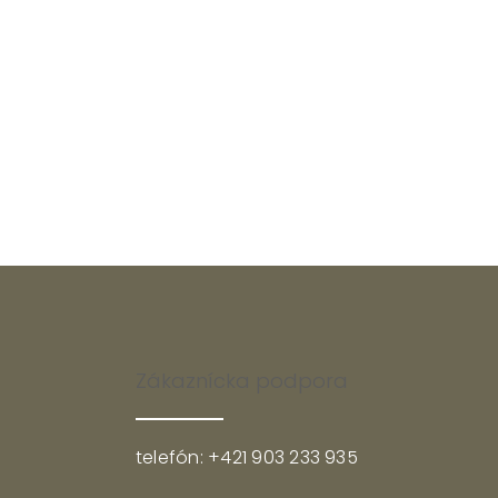
Zákaznícka podpora
telefón: +421 903 233 935