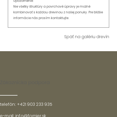
Upozornenie:
Nie všetky štruktúry a povrchové úpravy je možné
kombinovať s každou drevinou z našej ponuky. Pre bližšie
informácie nás prosím kontaktujte.
Späť na galériu drevín
Zákaznícka podpora
telefón: +421 903 233 935
e-mail: info@fornier.sk