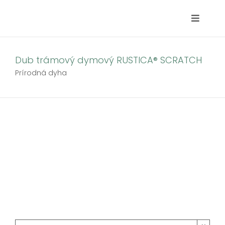
Skip
to
Toggle
content
Navigat
Hľadať:
Dub trámový dymový RUSTICA® SCRATCH
Prírodná dyha
Domov
Partneri
Produkty
Kde pôsobíme
Blog
Kontakt