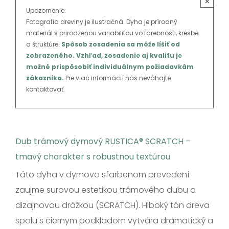
×
SK
Upozornenie:
Fotografia dreviny je ilustračná. Dyha je prírodný
materiál s prirodzenou variabilitou vo farebnosti, kresbe
a štruktúre.
Spôsob zosadenia sa môže líšiť od
zobrazeného. Vzhľad, zosadenie aj kvalitu je
možné prispôsobiť individuálnym požiadavkám
zákazníka.
Pre viac informácií nás neváhajte
kontaktovať.
Dub trámový dymový RUSTICA® SCRATCH –
tmavý charakter s robustnou textúrou
Táto dyha v dymovo sfarbenom prevedení
zaujme surovou estetikou trámového dubu a
dizajnovou drážkou (SCRATCH). Hlboký tón dreva
spolu s čiernym podkladom vytvára dramatický a