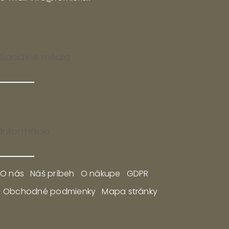
Sociálne média
Informácie
O nás
Náš príbeh
O nákupe
GDPR
Obchodné podmienky
Mapa stránky