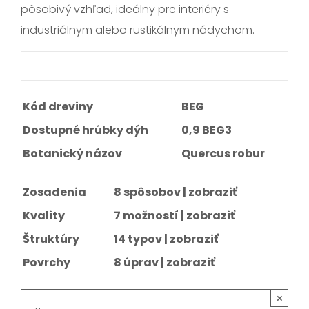
pôsobivý vzhľad, ideálny pre interiéry s
industriálnym alebo rustikálnym nádychom.
Kód dreviny
BEG
Dostupné hrúbky dýh
0,9 BEG3
Botanický názov
Quercus robur
Zosadenia
8 spôsobov |
zobraziť
Kvality
7 možností |
zobraziť
Štruktúry
14 typov |
zobraziť
Povrchy
8 úprav |
zobraziť
×