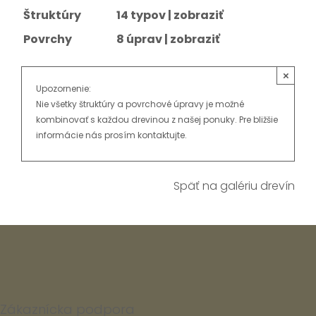
Štruktúry
14 typov |
zobraziť
Povrchy
8 úprav |
zobraziť
×
Upozornenie:
Nie všetky štruktúry a povrchové úpravy je možné
kombinovať s každou drevinou z našej ponuky. Pre bližšie
informácie nás prosím kontaktujte.
Späť na galériu drevín
Zákaznícka podpora