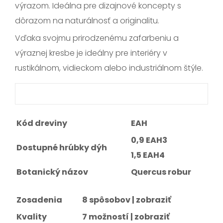
výrazom. Ideálna pre dizajnové koncepty s
dôrazom na naturálnosť a originalitu.
Vďaka svojmu prirodzenému zafarbeniu a
výraznej kresbe je ideálny pre interiéry v
rustikálnom, vidieckom alebo industriálnom štýle.
Kód dreviny
EAH
0,9 EAH3
Dostupné hrúbky dýh
1,5 EAH4
Botanický názov
Quercus robur
Zosadenia
8 spôsobov |
zobraziť
Kvality
7 možností |
zobraziť