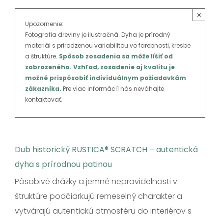
SK
×
Upozornenie:
Fotografia dreviny je ilustračná. Dyha je prírodný
materiál s prirodzenou variabilitou vo farebnosti, kresbe
a štruktúre.
Spôsob zosadenia sa môže líšiť od
zobrazeného. Vzhľad, zosadenie aj kvalitu je
možné prispôsobiť individuálnym požiadavkám
zákazníka.
Pre viac informácií nás neváhajte
kontaktovať.
Dub historický RUSTICA® SCRATCH – autentická
dyha s prírodnou patinou
Pôsobivé drážky a jemné nepravidelnosti v
štruktúre podčiarkujú remeselný charakter a
vytvárajú autentickú atmosféru do interiérov s