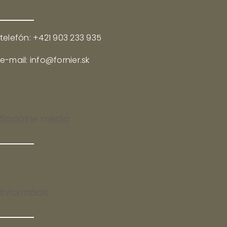
telefón: +421 903 233 935
e-mail: info@fornier.sk
Sociálne média
Informácie