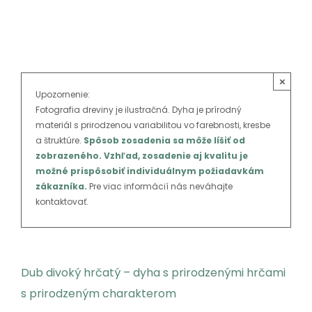
SK
×
Upozornenie:
Fotografia dreviny je ilustračná. Dyha je prírodný
materiál s prirodzenou variabilitou vo farebnosti, kresbe
a štruktúre.
Spôsob zosadenia sa môže líšiť od
zobrazeného. Vzhľad, zosadenie aj kvalitu je
možné prispôsobiť individuálnym požiadavkám
zákazníka.
Pre viac informácií nás neváhajte
kontaktovať.
Dub divoký hrčatý – dyha s prirodzenými hrčami
s prirodzeným charakterom