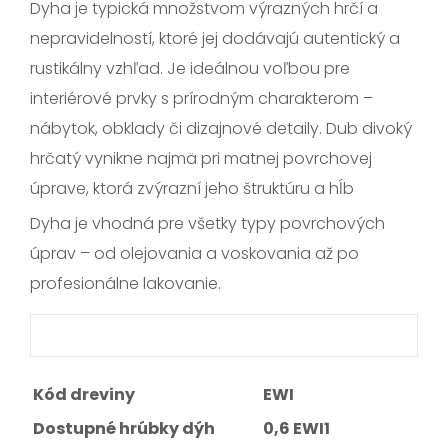
Dyha je typická množstvom výrazných hrčí a
nepravidelností, ktoré jej dodávajú autentický a
rustikálny vzhľad. Je ideálnou voľbou pre
interiérové prvky s prírodným charakterom –
nábytok, obklady či dizajnové detaily. Dub divoký
hrčatý vynikne najmä pri matnej povrchovej
úprave, ktorá zvýrazní jeho štruktúru a hĺb
Dyha je vhodná pre všetky typy povrchových
úprav – od olejovania a voskovania až po
profesionálne lakovanie.
Kód dreviny
EWI
Dostupné hrúbky dýh
0,6 EWI1