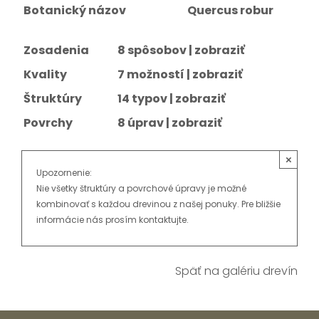
Botanický názov
Quercus robur
Zosadenia
8 spôsobov |
zobraziť
Kvality
7 možností |
zobraziť
Štruktúry
14 typov |
zobraziť
Povrchy
8 úprav |
zobraziť
×
Upozornenie:
Nie všetky štruktúry a povrchové úpravy je možné
kombinovať s každou drevinou z našej ponuky. Pre bližšie
informácie nás prosím kontaktujte.
Späť na galériu drevín