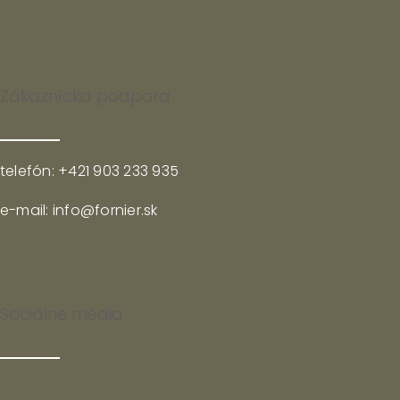
Zákaznícka podpora
telefón: +421 903 233 935
e-mail: info@fornier.sk
Sociálne média