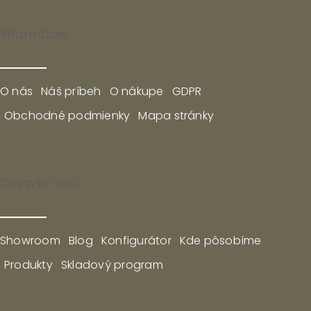
Informácie
O nás
Náš príbeh
O nákupe
GDPR
Obchodné podmienky
Mapa stránky
Objavte viac
Showroom
Blog
Konfigurátor
Kde pôsobíme
Produkty
Skladový program